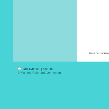
Unsere Homep
Druckversion
|
Sitemap
© Manfred Reinhardt-Vennemann