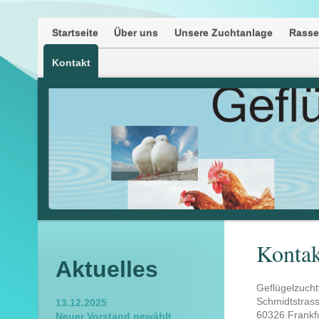
Startseite
Über uns
Unsere Zuchtanlage
Rass
Kontakt
Kontak
Aktuelles
Geflügelzucht
Schmidtstras
13.12.2025
60326 Frankf
Neuer Vorstand gewählt