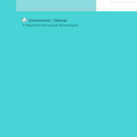
Druckversion
|
Sitemap
© Manfred Reinhardt-Vennemann